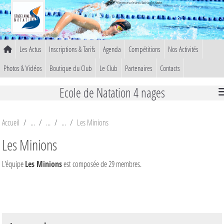
Panneau de gestion des cookies
Bienvenue sur le site du Stade Lavallois Natation
Les Actus
Inscriptions & Tarifs
Agenda
Compétitions
Nos Activités
Photos & Vidéos
Boutique du Club
Le Club
Partenaires
Contacts
Ecole de Natation 4 nages
Accueil
Les Minions
Les Minions
L'équipe
Les Minions
est composée de 29 membres.