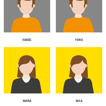
ISMAËL
YONIS
MAIRA
MILA