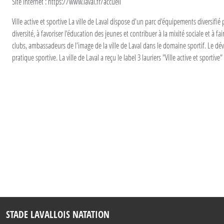
Site internet : https://www.laval.fr/accueil
Ville active et sportive La ville de Laval dispose d'un parc d'équipements diversifié 
diversité, à favoriser l'éducation des jeunes et contribuer à la mixité sociale et à f
clubs, ambassadeurs de l'image de la ville de Laval dans le domaine sportif. Le dé
pratique sportive. La ville de Laval a reçu le label 3 lauriers "Ville active et sportiv
STADE LAVALLOIS NATATION