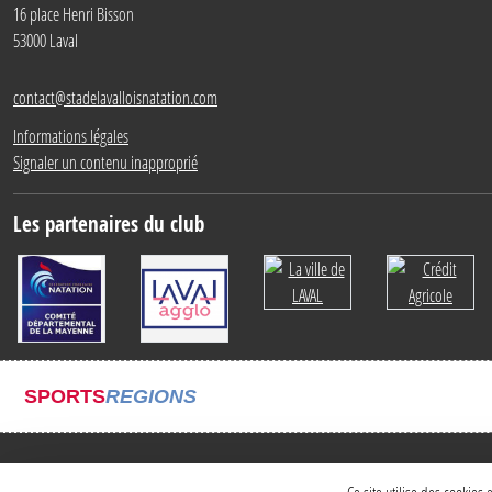
16 place Henri Bisson
53000
Laval
contact@stadelavalloisnatation.com
Informations légales
Signaler un contenu inapproprié
Les partenaires du club
SPORTS
REGIONS