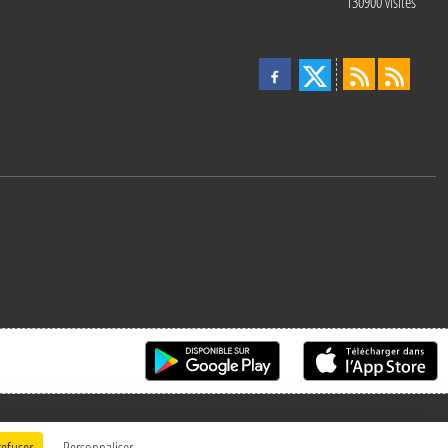
130900
visites
refuser
Personnaliser