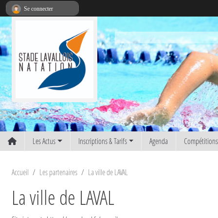
Panneau de gestion des cookies
Se connecter
Les Actus
Inscriptions & Tarifs
Agenda
Compétition
Accueil
Les partenaires
La ville de LAVAL
La ville de LAVAL