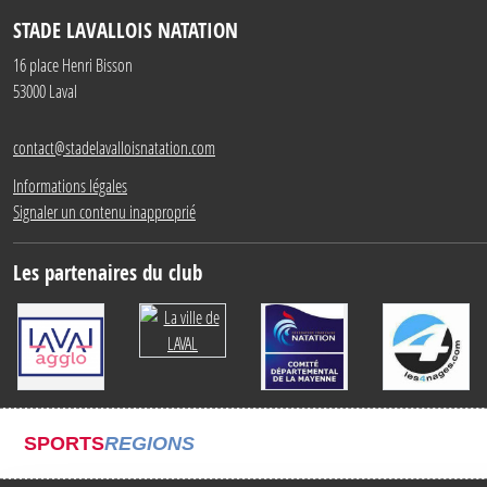
STADE LAVALLOIS NATATION
16 place Henri Bisson
53000
Laval
contact@stadelavalloisnatation.com
Informations légales
Signaler un contenu inapproprié
Les partenaires du club
SPORTS
REGIONS