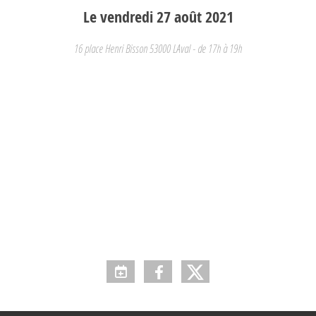
Le
vendredi
27
août
2021
16 place Henri Bisson
53000
LAval
- de 17h à 19h