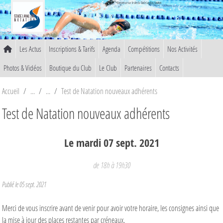
Panneau de gestion des cookies
Bienvenue sur le site du Stade Lavallois Natation
Les Actus
Inscriptions & Tarifs
Agenda
Compétitions
Nos Activités
Photos & Vidéos
Boutique du Club
Le Club
Partenaires
Contacts
Accueil
Test de Natation nouveaux adhérents
Test de Natation nouveaux adhérents
Le
mardi
07
sept.
2021
de 18h à 19h30
Publié le
05 sept. 2021
Merci de vous inscrire avant de venir pour avoir votre horaire, les consignes ainsi que
la mise à jour des places restantes par créneaux.