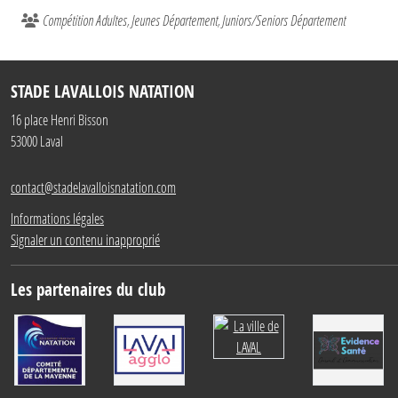
Compétition Adultes
Jeunes Département
Juniors/Seniors Département
STADE LAVALLOIS NATATION
16 place Henri Bisson
53000
Laval
contact@stadelavalloisnatation.com
Informations légales
Signaler un contenu inapproprié
Les partenaires du club