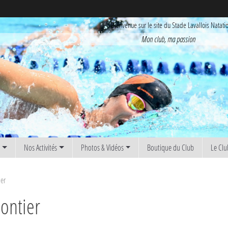
Bienvenue sur le site du Stade Lavallois Natati
Mon club, ma passion
s
Nos Activités
Photos & Vidéos
Boutique du Club
Le Clu
ier
ontier