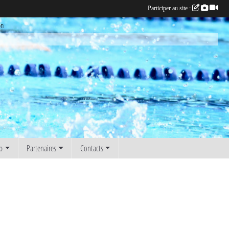
Participer au site :
on
b
Partenaires
Contacts