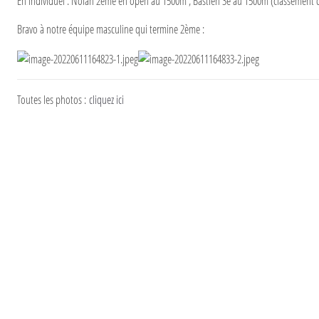
En individuel : Nolan 2ème en open au 1500m ; Bastien 3e au 1500m (classement de
Bravo à notre équipe masculine qui termine 2ème :
Toutes les photos :
cliquez ici