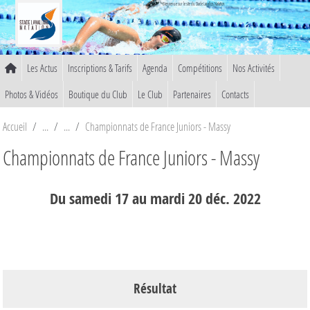
Panneau de gestion des cookies
Bienvenue sur le site du Stade Lavallois Natation
Les Actus
Inscriptions & Tarifs
Agenda
Compétitions
Nos Activités
Photos & Vidéos
Boutique du Club
Le Club
Partenaires
Contacts
Accueil
Championnats de France Juniors - Massy
Championnats de France Juniors - Massy
Du
samedi
17
au
mardi
20
déc.
2022
Résultat