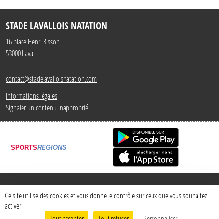
STADE LAVALLOIS NATATION
16 place Henri Bisson
53000
Laval
contact@stadelavalloisnatation.com
Informations légales
Signaler un contenu inapproprié
SPORTS
REGIONS
Charte cookies
Gestion des cookies
Ce site utilise des cookies et vous donne le contrôle sur ceux que vous souhaitez
activer
Tout accepter
Tout refuser
Personnaliser
Envie de participer ?