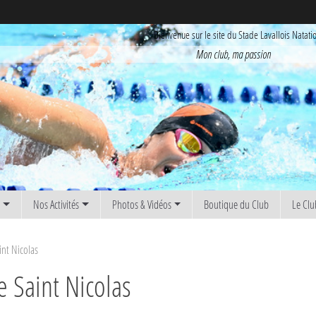
Bienvenue sur le site du Stade Lavallois Natati
Mon club, ma passion
s
Nos Activités
Photos & Vidéos
Boutique du Club
Le Clu
int Nicolas
e Saint Nicolas