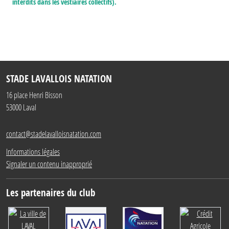
interdits dans les vestiaires collectifs).
STADE LAVALLOIS NATATION
16 place Henri Bisson
53000
Laval
contact@stadelavalloisnatation.com
Informations légales
Signaler un contenu inapproprié
Les partenaires du club