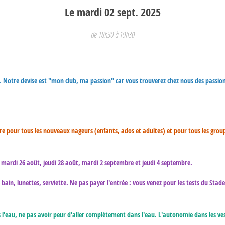
Le
mardi
02
sept.
2025
de 18h30 à 19h30
..
Notre devise est "mon club, ma passion" car vous trouverez chez nous des passio
oire pour tous les nouveaux nageurs (enfants, ados et adultes) et pour tous les grou
ût, mardi 26 août, jeudi 28 août, mardi 2 septembre et jeudi 4 septembre.
bain, lunettes, serviette. Ne pas payer l'entrée : vous venez pour les tests du Stade
ns l'eau, ne pas avoir peur d'aller complètement dans l'eau.
L'autonomie dans les ves