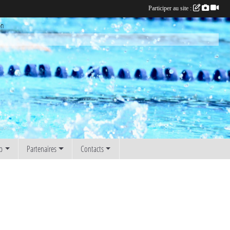
Participer au site :
on
b
Partenaires
Contacts