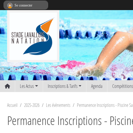
Panneau de gestion des cookies
Se connecter
Les Actus
Inscriptions & Tarifs
Agenda
Compétition
Accueil
2025-2026
Les évènements
Permanence Inscriptions - Piscine Sa
Permanence Inscriptions - Piscin