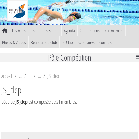
Panneau de gestion des cookies
Bienvenue sur le site du Stade Lavallois Natation
Les Actus
Inscriptions & Tarifs
Agenda
Compétitions
Nos Activités
Photos & Vidéos
Boutique du Club
Le Club
Partenaires
Contacts
Pôle Compétition
Accueil
JS_dep
JS_dep
L'équipe
JS_dep
est composée de 21 membres.