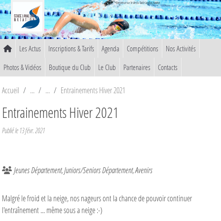
Panneau de gestion des cookies
Bienvenue sur le site du Stade Lavallois Natation
Les Actus
Inscriptions & Tarifs
Agenda
Compétitions
Nos Activités
Photos & Vidéos
Boutique du Club
Le Club
Partenaires
Contacts
Accueil
Entrainements Hiver 2021
Entrainements Hiver 2021
Publié le
13 févr. 2021
Jeunes Département
Juniors/Seniors Département
Avenirs
Malgré le froid et la neige, nos nageurs ont la chance de pouvoir continuer
l'entraînement ... même sous a neige :-)