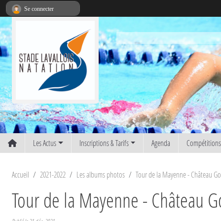
Panneau de gestion des cookies
Se connecter
Les Actus
Inscriptions & Tarifs
Agenda
Compétition
Accueil
2021-2022
Les albums photos
Tour de la Mayenne - Château Go
Tour de la Mayenne - Château G