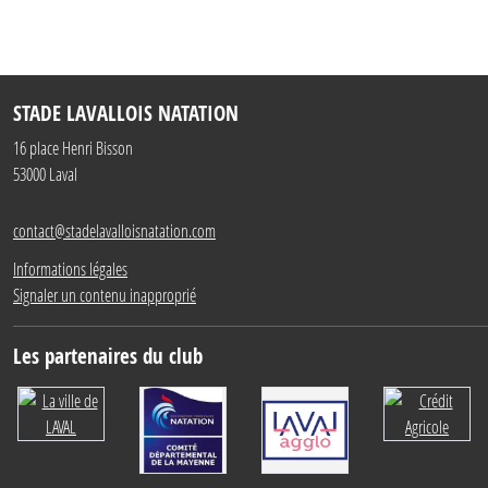
STADE LAVALLOIS NATATION
16 place Henri Bisson
53000
Laval
contact@stadelavalloisnatation.com
Informations légales
Signaler un contenu inapproprié
Les partenaires du club