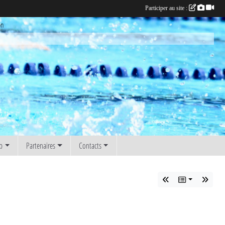
Participer au site :
on
b
Partenaires
Contacts