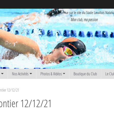
Bienvenue sur le site du Stade Lavallois Natati
Mon club, ma passion
s
Nos Activités
Photos & Vidéos
Boutique du Club
Le Clu
ntier 12/12/21
ontier 12/12/21