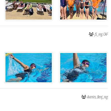
JS_reg
CAF
Avenirs
Benj_reg