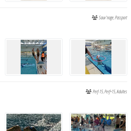
Sauv'nage
Passport
Perf-15
Perf+15
Adultes