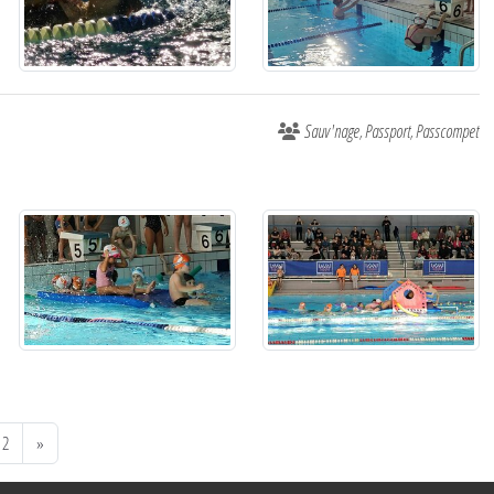
Sauv'nage
Passport
Passcompet
2
»