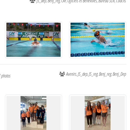
JS_dep
Benj_reg
CAF
Officiels et Bénévoles
Bureau SLN
Coachs
Avenirs
JS_dep
JS_reg
Benj_reg
Benj_Dep
4 photos