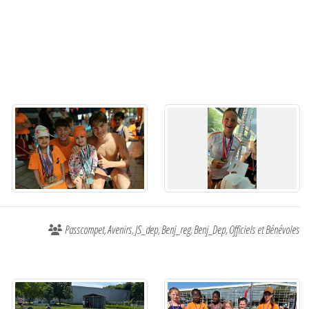
Passcompet
Avenirs
JS_dep
Benj_reg
Benj_Dep
Officiels et Bénévoles