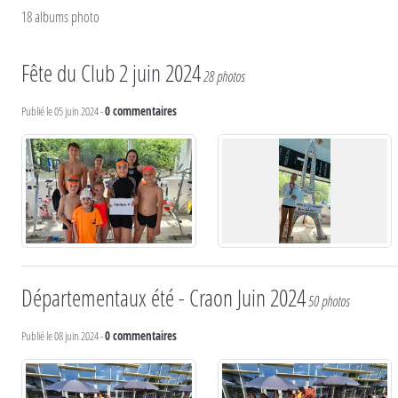
18 albums photo
Fête du Club 2 juin 2024
28 photos
Publié le
05 juin 2024
-
0
commentaires
Départementaux été - Craon Juin 2024
50 photos
Publié le
08 juin 2024
-
0
commentaires