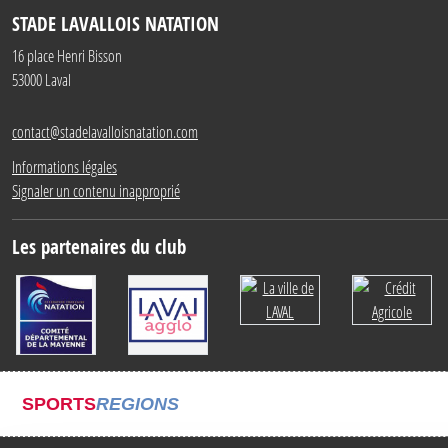
STADE LAVALLOIS NATATION
16 place Henri Bisson
53000
Laval
contact@stadelavalloisnatation.com
Informations légales
Signaler un contenu inapproprié
Les partenaires du club
SPORTS
REGIONS