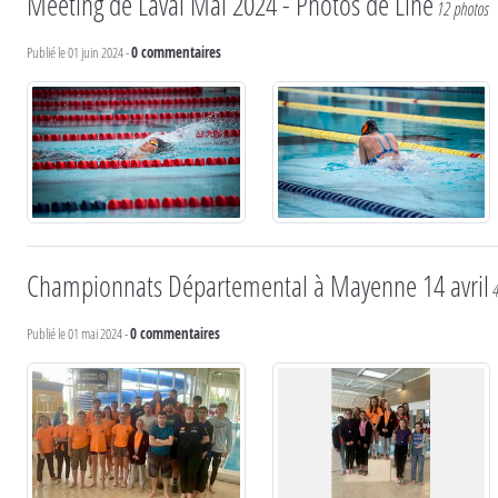
Meeting de Laval Mai 2024 - Photos de Line
12 photos
Publié le
01 juin 2024
-
0
commentaires
Championnats Départemental à Mayenne 14 avril
Publié le
01 mai 2024
-
0
commentaires