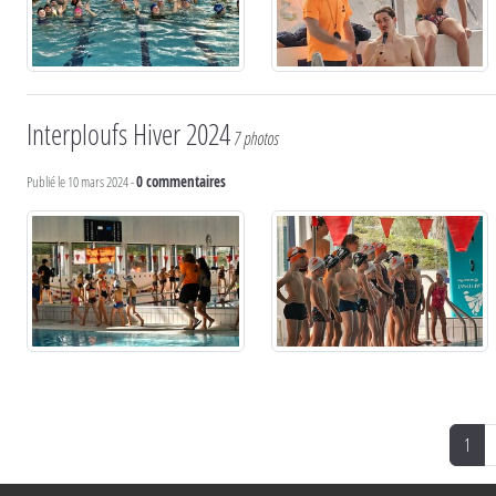
Interploufs Hiver 2024
7 photos
Publié le
10 mars 2024
-
0
commentaires
1