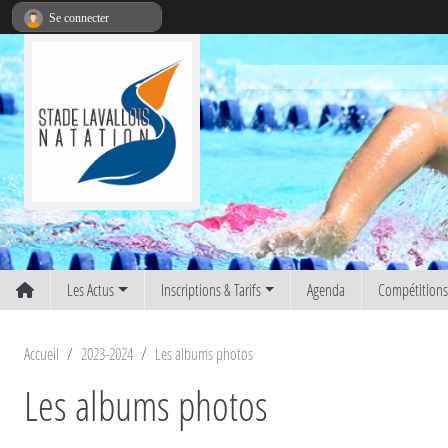
Panneau de gestion des cookies
Se connecter
Les Actus
Inscriptions & Tarifs
Agenda
Compétition
Accueil
2023-2024
Les albums photos
Les albums photos